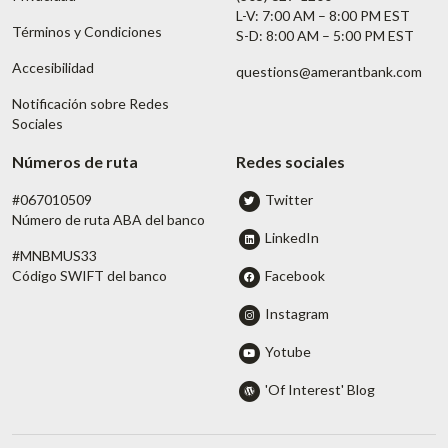
L-V: 7:00 AM – 8:00 PM EST
Términos y Condiciones
S-D: 8:00 AM – 5:00 PM EST
Accesibilidad
questions@amerantbank.com
Notificación sobre Redes
Sociales
Números de ruta
Redes sociales
#067010509
Twitter
Número de ruta ABA del banco
LinkedIn
#MNBMUS33
Facebook
Código SWIFT del banco
Instagram
Yotube
'Of Interest' Blog