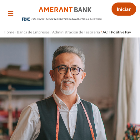
Iniciar
Home
/
Banca de Empresas
/
Administración de Tesorería
/
ACH Positive Pay