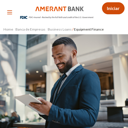
Iniciar
Home
/
Banca de Empresas
/
Business Loans
/
Equipment Finance