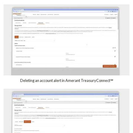
Deleting an account alert in Amerant TreasuryConnect℠