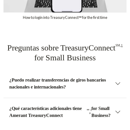
How to login into TreasuryConnect℠ for the first time
Preguntas sobre TreasuryConnect
SM,
1
for Small Business
¿Puedo realizar transferencias de giros bancarios
nacionales e internacionales?
¿Qué características adicionales tiene
for Small
SM
1
,
Amerant TreasuryConnect
Business?