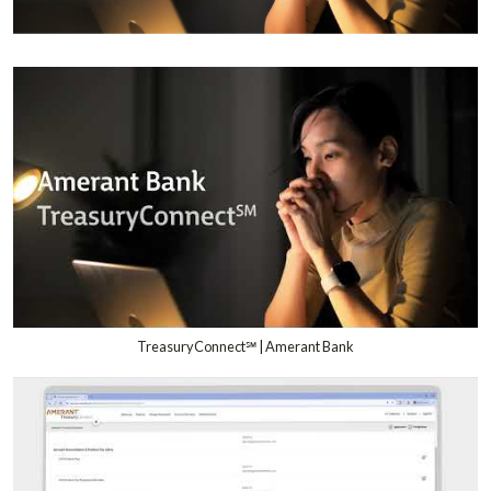
TreasuryConnect℠ | Amerant Bank