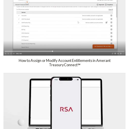
How to Assign or Modify Account Entitlements in Amerant
TreasuryConnect℠