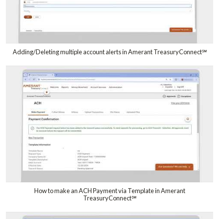
Adding/Deleting multiple account alerts in Amerant TreasuryConnect℠
How to make an ACH Payment via Template in Amerant
TreasuryConnect℠