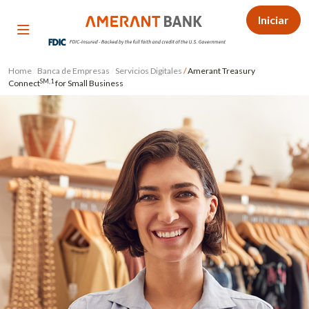
Iniciar
Home
/
Banca de Empresas
/
Servicios Digitales
/
Amerant Treasury
SM,1
Connect
for Small Business