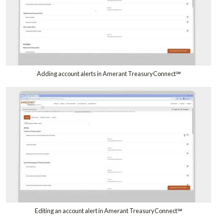
Adding account alerts in Amerant TreasuryConnect℠
Editing an account alert in Amerant TreasuryConnect℠