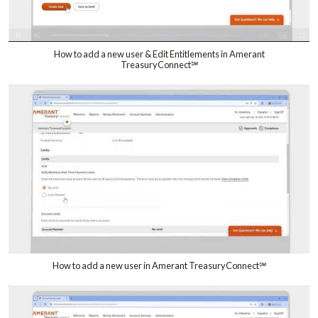
How to add a new user & Edit Entitlements in Amerant
TreasuryConnect℠
How to add a new user in Amerant TreasuryConnect℠