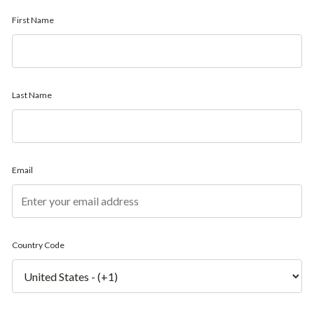
First Name
Last Name
Email
Country Code