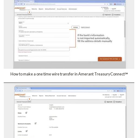
How to make a one time wire transfer in Amerant TreasuryConnect℠