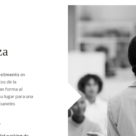
za
estments
en
tos de la
dan forma al
su lugar para una
 paneles
r
let parking de