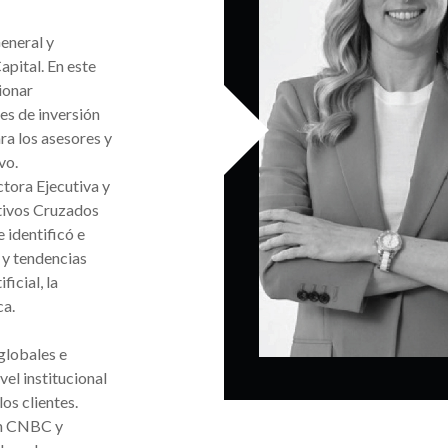
eneral y
apital. En este
ionar
es de inversión
ra los asesores y
vo.
tora Ejecutiva y
tivos Cruzados
 identificó e
 y tendencias
ficial, la
ca.
globales e
el institucional
los clientes.
en CNBC y