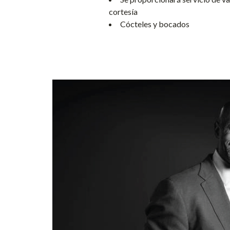
cortesía
Cócteles y bocados