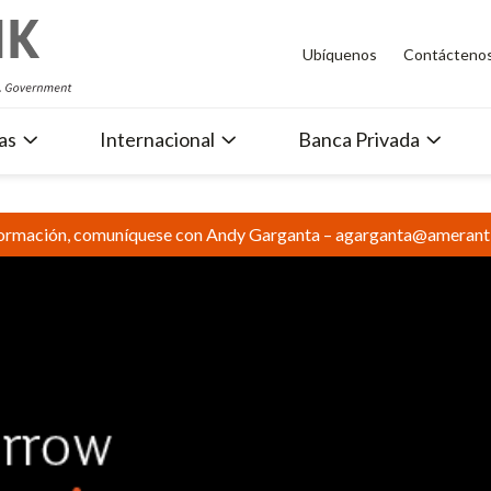
Ubíquenos
Contácteno
as
Internacional
Banca Privada
formación, comuníquese con Andy Garganta – agarganta@ameran