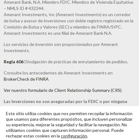
Amerant Bank, N.A. Miembro FDIC. Miembro de Vivienda Equitativa
– NMLS ID # 432244.
Amerant Investments, Inc (Amerant Investments) es un corredor
de bolsa y asesor de inversiones con doble registro registrado en la
Comisión de Bolsa y Valores (SEC) y miembro de FINRA/SIPC.
Amerant Investments es una filial de Amerant Bank N.A.
Los servicios de inversión son proporcionados por Amerant
Investments.
Regla 606
Divulgación de prácticas de enrutamiento de pedidos.
Consulte los antecedentes de Amerant Investments en
BrokerCheck de FINRA
Ver nuestro formulario de Client Relationship Summary (CRS)
Las Inversiones no son aseguradas por la FDIC o por ninguna
otra agencia gubernamental | No se trata de un depósito
Este sitio utiliza cookies que nos permiten recopilar la información
bancario | Pueden perder valor
que usamos para diferentes propósitos, que incluyen personalizar
su experiencia, mejorar la seguridad y facilitar la navegación. No
Los servicios de Fideicomiso ofrecidos a través de Amerant Bank,
utilizamos cookies que capturen información personal. Puede
N.A. se limitan a la administración de fideicomiso.
rechazar estas cookies en la
configuración
.