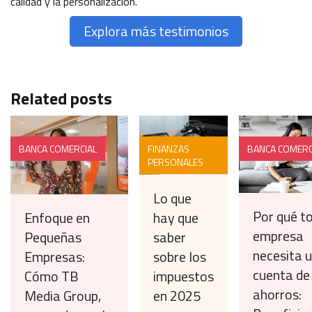
calidad y la personalización.
Explora más testimonios
Related posts
BANCA COMERCIAL
FINANZAS
BANCA COMERC
PERSONALES
Lo que
Por qué t
Enfoque en
hay que
empresa
Pequeñas
saber
necesita 
Empresas:
sobre los
cuenta de
Cómo TB
impuestos
ahorros:
Media Group,
en 2025