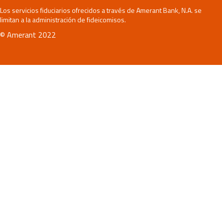
Los servicios fiduciarios ofrecidos a través de Amerant Bank, N.A. se
limitan a la administración de fideicomisos.
© Amerant 2022