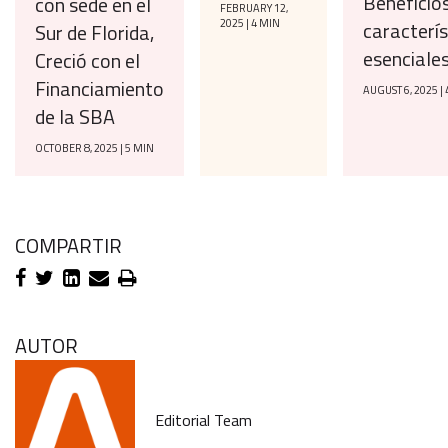
Beneficios
con sede en el
FEBRUARY 12,
caracterís
2025 | 4 MIN
Sur de Florida,
esenciale
Creció con el
Financiamiento
AUGUST 6, 2025 |
de la SBA
OCTOBER 8, 2025 | 5 MIN
COMPARTIR
AUTOR
Editorial Team